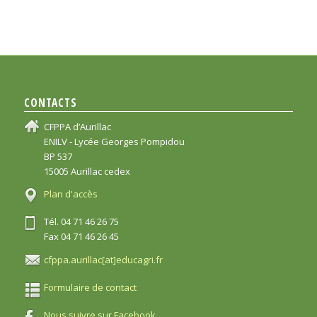
CONTACTS
CFPPA d’Aurillac
ENILV - Lycée Georges Pompidou
BP 537
15005 Aurillac cedex
Plan d'accès
Tél. 04 71 46 26 75
Fax 04 71 46 26 45
cfppa.aurillac[at]educagri.fr
Formulaire de contact
Nous suivre sur Facebook