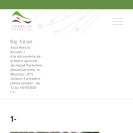
Blog - A la une
Vous êtes ici :
Accueil
/
A la découverte de
la filière sylvicole
du massif Pyrénéen
(HauteGaronne, le
Mourtis) – BTS
Gestion Forestière
(2ème année) – du
12 au 16/10/2020
/
1-
1-