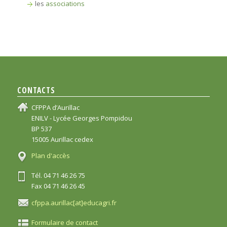
les
associations
CONTACTS
CFPPA d’Aurillac
ENILV - Lycée Georges Pompidou
BP 537
15005 Aurillac cedex
Plan d'accès
Tél. 04 71 46 26 75
Fax 04 71 46 26 45
cfppa.aurillac[at]educagri.fr
Formulaire de contact