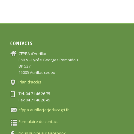
CONTACTS
CFPPA d’Aurillac
ENILV - Lycée Georges Pompidou
BP 537
15005 Aurillac cedex
Plan d'accès
Tél. 04 71 46 26 75
Fax 04 71 46 26 45
cfppa.aurillac[at]educagri.fr
Formulaire de contact
Nous suivre sur Facebook