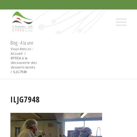
Blog - A la une
Vous êtes ici :
Accueil
/
BPREA à la
découverte des
desserts lactés.
/
ILJG7948
ILJG7948