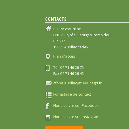
CONTACTS
CFPPA d’Aurillac
ENILV - Lycée Georges Pompidou
BP 537
15005 Aurillac cedex
Plan d'accès
Tél. 04 71 46 26 75
Fax 04 71 46 26 45
cfppa.aurillac[at]educagri.fr
Formulaire de contact
Nous suivre sur Facebook
Nous suivre sur Instagram