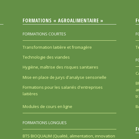
FORMATIONS « AGROALIMENTAIRE »
F
FORMATIONS COURTES
F
Transformation laitière et fromagère
T
Technologie des viandes
F
Hygiène, maîtrise des risques sanitaires
C
Mise en place de jurys d'analyse sensorielle
B
Formations pour les salariés d'entreprises
a
laitières
t
B
Modules de cours en ligne
FORMATIONS LONGUES
F
BTS BIOQUALIM (Qualité, alimentation, innovation