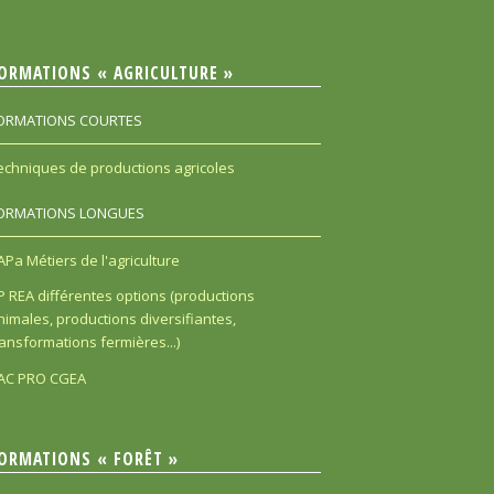
ORMATIONS « AGRICULTURE »
ORMATIONS COURTES
echniques de productions agricoles
ORMATIONS LONGUES
APa Métiers de l'agriculture
P REA différentes options (productions
nimales, productions diversifiantes,
ransformations fermières...)
AC PRO CGEA
ORMATIONS « FORÊT »