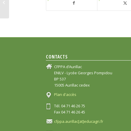
Programme du voyage
CONTACTS
CFPPA d’Aurillac
ENILV - Lycée Georges Pompidou
BP 537
15005 Aurillac cedex
Plan d'accès
Tél. 04 71 46 26 75
Fax 04 71 46 26 45
cfppa.aurillac[at]educagri.fr