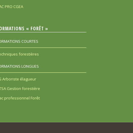
AC PRO CGEA
ORMATIONS « FORÊT »
ORMATIONS COURTES
echniques forestières
ORMATIONS LONGUES
S Arboriste élagueur
TSA Gestion forestière
ac professionnel Forêt