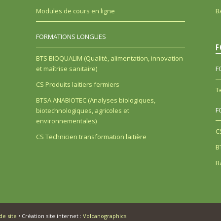
B
Modules de cours en ligne
FORMATIONS LONGUES
F
BTS BIOQUALIM (Qualité, alimentation, innovation
et maîtrise sanitaire)
F
CS Produits laitiers fermiers
T
BTSA ANABIOTEC (Analyses biologiques,
F
biotechnologiques, agricoles et
environnementales)
C
CS Technicien transformation laitière
B
B
de site
• Création site internet :
Volcanographics