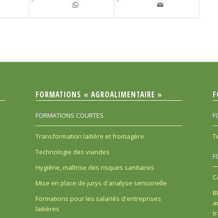
FORMATIONS « AGROALIMENTAIRE »
F
FORMATIONS COURTES
F
Transformation laitière et fromagère
T
Technologie des viandes
F
Hygiène, maîtrise des risques sanitaires
C
Mise en place de jurys d'analyse sensorielle
B
Formations pour les salariés d'entreprises
a
laitières
t