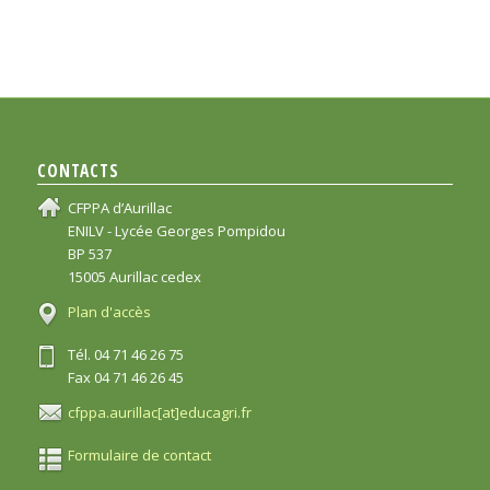
CONTACTS
CFPPA d’Aurillac
ENILV - Lycée Georges Pompidou
BP 537
15005 Aurillac cedex
Plan d'accès
Tél. 04 71 46 26 75
Fax 04 71 46 26 45
cfppa.aurillac[at]educagri.fr
Formulaire de contact