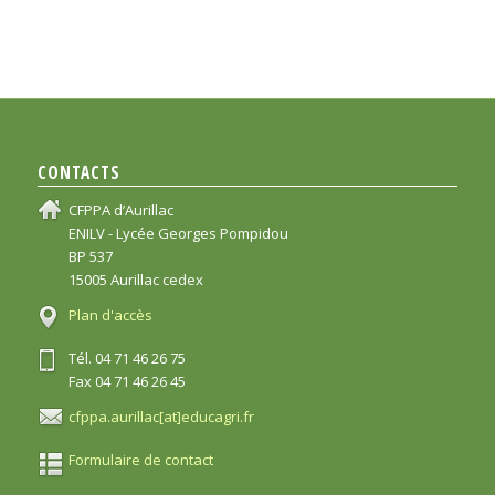
CONTACTS
CFPPA d’Aurillac
ENILV - Lycée Georges Pompidou
BP 537
15005 Aurillac cedex
Plan d'accès
Tél. 04 71 46 26 75
Fax 04 71 46 26 45
cfppa.aurillac[at]educagri.fr
Formulaire de contact