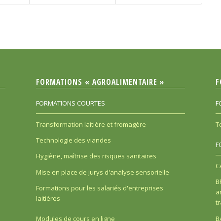
FORMATIONS « AGROALIMENTAIRE »
F
FORMATIONS COURTES
F
Transformation laitière et fromagère
T
Technologie des viandes
F
Hygiène, maîtrise des risques sanitaires
C
Mise en place de jurys d'analyse sensorielle
B
Formations pour les salariés d'entreprises
a
laitières
t
B
Modules de cours en ligne