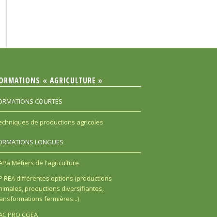
ORMATIONS « AGRICULTURE »
ORMATIONS COURTES
echniques de productions agricoles
ORMATIONS LONGUES
APa Métiers de l'agriculture
P REA différentes options (productions
nimales, productions diversifiantes,
ransformations fermières...)
AC PRO CGEA