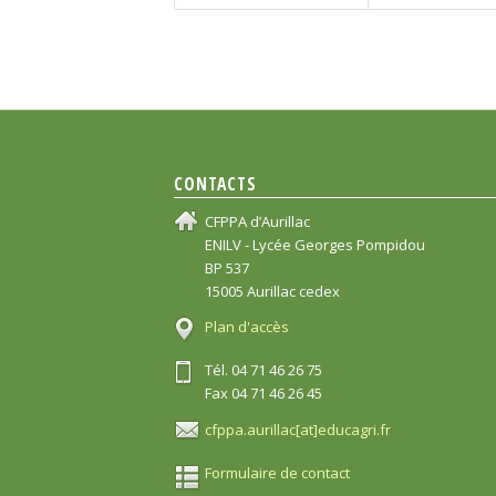
CONTACTS
CFPPA d’Aurillac
ENILV - Lycée Georges Pompidou
BP 537
15005 Aurillac cedex
Plan d'accès
Tél. 04 71 46 26 75
Fax 04 71 46 26 45
cfppa.aurillac[at]educagri.fr
Formulaire de contact