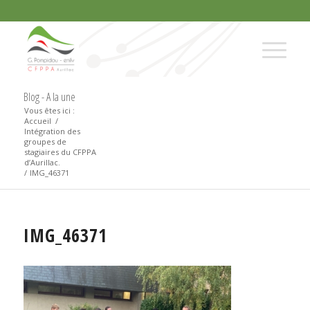
Blog - A la une
Vous êtes ici :
Accueil
/
Intégration des
groupes de
stagiaires du CFPPA
d’Aurillac.
/
IMG_46371
IMG_46371