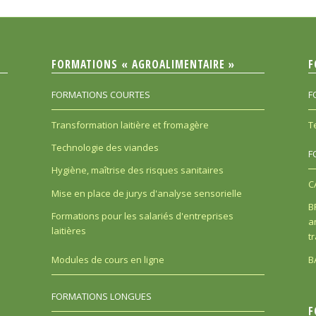
FORMATIONS « AGROALIMENTAIRE »
F
FORMATIONS COURTES
F
Transformation laitière et fromagère
T
Technologie des viandes
F
Hygiène, maîtrise des risques sanitaires
C
Mise en place de jurys d'analyse sensorielle
B
Formations pour les salariés d'entreprises
a
laitières
t
B
Modules de cours en ligne
FORMATIONS LONGUES
F