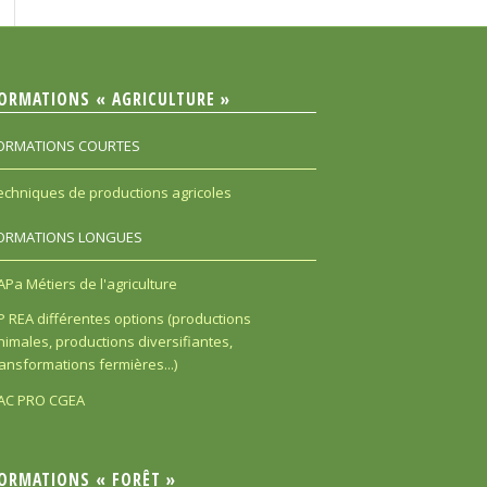
ORMATIONS « AGRICULTURE »
ORMATIONS COURTES
echniques de productions agricoles
ORMATIONS LONGUES
APa Métiers de l'agriculture
P REA différentes options (productions
nimales, productions diversifiantes,
ransformations fermières...)
AC PRO CGEA
ORMATIONS « FORÊT »