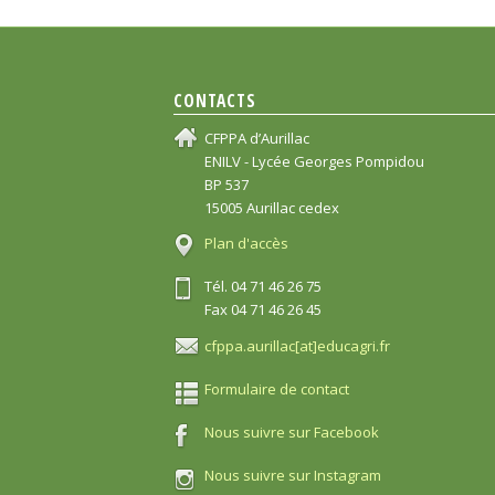
CONTACTS
CFPPA d’Aurillac
ENILV - Lycée Georges Pompidou
BP 537
15005 Aurillac cedex
Plan d'accès
Tél. 04 71 46 26 75
Fax 04 71 46 26 45
cfppa.aurillac[at]educagri.fr
Formulaire de contact
Nous suivre sur Facebook
Nous suivre sur Instagram