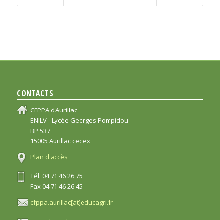
CONTACTS
CFPPA d’Aurillac
ENILV - Lycée Georges Pompidou
BP 537
15005 Aurillac cedex
Plan d'accès
Tél. 04 71 46 26 75
Fax 04 71 46 26 45
cfppa.aurillac[at]educagri.fr