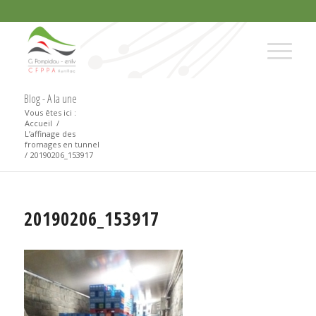
Blog - A la une
Vous êtes ici :
Accueil
/
L’affinage des
fromages en tunnel
/
20190206_153917
20190206_153917