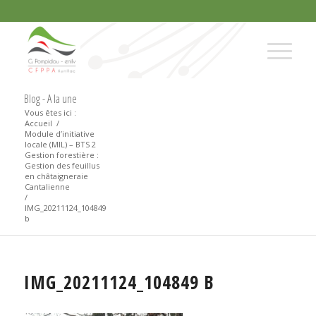
Blog - A la une
Vous êtes ici :
Accueil
/
Module d’initiative
locale (MIL) – BTS 2
Gestion forestière :
Gestion des feuillus
en châtaigneraie
Cantalienne
/
IMG_20211124_104849
b
IMG_20211124_104849 B