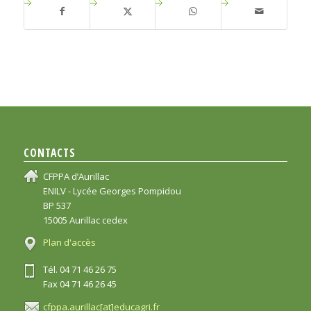
CONTACTS
CFPPA d’Aurillac
ENILV - Lycée Georges Pompidou
BP 537
15005 Aurillac cedex
Plan d'accès
Tél. 04 71 46 26 75
Fax 04 71 46 26 45
cfppa.aurillac[at]educagri.fr