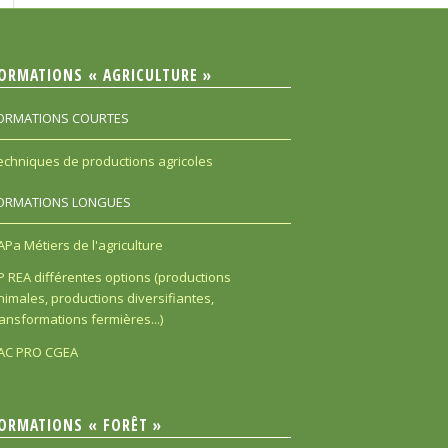
ORMATIONS « AGRICULTURE »
ORMATIONS COURTES
echniques de productions agricoles
ORMATIONS LONGUES
APa Métiers de l'agriculture
P REA différentes options (productions
nimales, productions diversifiantes,
ransformations fermières...)
AC PRO CGEA
ORMATIONS « FORÊT »