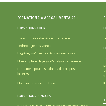
FORMATIONS « AGROALIMENTAIRE »
F
FORMATIONS COURTES
F
Transformation laitière et fromagère
T
Technologie des viandes
F
Hygiène, maîtrise des risques sanitaires
C
Mise en place de jurys d'analyse sensorielle
B
Formations pour les salariés d'entreprises
a
laitières
t
B
Modules de cours en ligne
FORMATIONS LONGUES
F
BTS BIOQUALIM (Qualité, alimentation, innovation