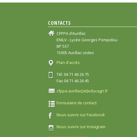
CONTACTS
CFPPA d’Aurillac
ENILV - Lycée Georges Pompidou
BP 537
15005 Aurillac cedex
Plan d'accès
Tél. 04 71 46 26 75
Fax 04 71 46 26 45
cfppa.aurillac[at]educagri.fr
Formulaire de contact
Nous suivre sur Facebook
Nous suivre sur Instagram