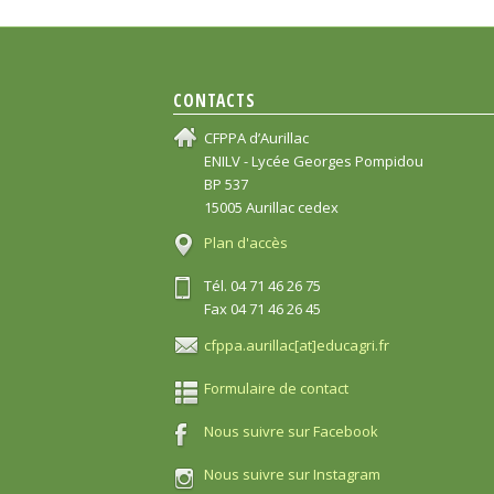
CONTACTS
CFPPA d’Aurillac
ENILV - Lycée Georges Pompidou
BP 537
15005 Aurillac cedex
Plan d'accès
Tél. 04 71 46 26 75
Fax 04 71 46 26 45
cfppa.aurillac[at]educagri.fr
Formulaire de contact
Nous suivre sur Facebook
Nous suivre sur Instagram