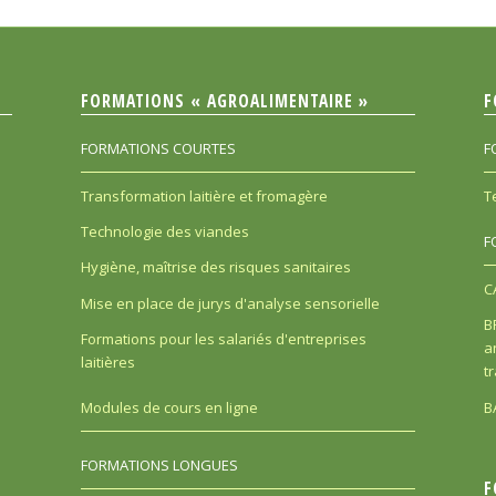
FORMATIONS « AGROALIMENTAIRE »
F
FORMATIONS COURTES
F
Transformation laitière et fromagère
T
Technologie des viandes
F
Hygiène, maîtrise des risques sanitaires
C
Mise en place de jurys d'analyse sensorielle
B
Formations pour les salariés d'entreprises
a
laitières
t
B
Modules de cours en ligne
FORMATIONS LONGUES
F