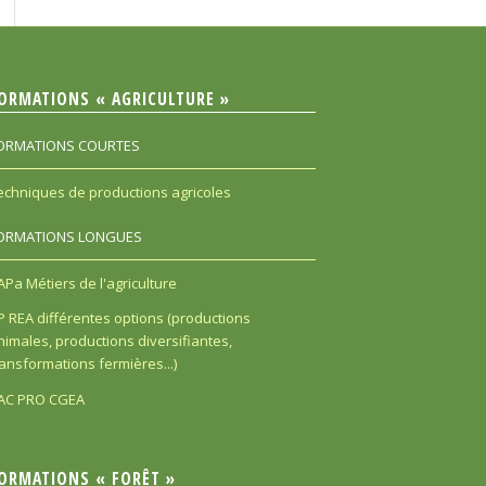
ORMATIONS « AGRICULTURE »
ORMATIONS COURTES
echniques de productions agricoles
ORMATIONS LONGUES
APa Métiers de l'agriculture
P REA différentes options (productions
nimales, productions diversifiantes,
ransformations fermières...)
AC PRO CGEA
ORMATIONS « FORÊT »