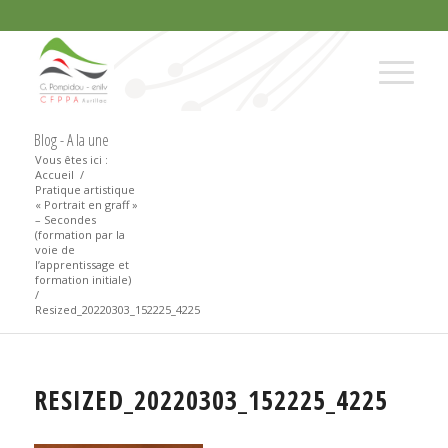
Blog - A la une
Vous êtes ici :
Accueil
/
Pratique artistique
« Portrait en graff »
– Secondes
(formation par la
voie de
l’apprentissage et
formation initiale)
/
Resized_20220303_152225_4225
RESIZED_20220303_152225_4225