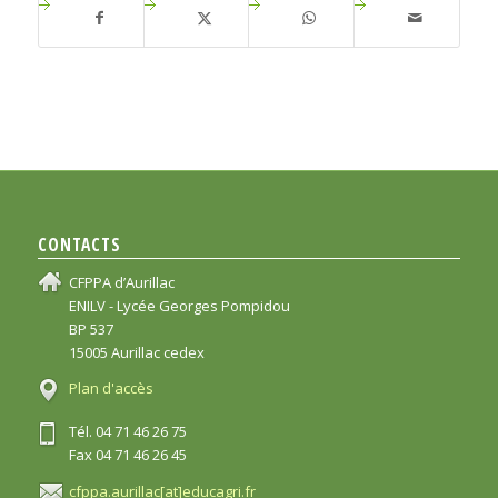
CONTACTS
CFPPA d’Aurillac
ENILV - Lycée Georges Pompidou
BP 537
15005 Aurillac cedex
Plan d'accès
Tél. 04 71 46 26 75
Fax 04 71 46 26 45
cfppa.aurillac[at]educagri.fr