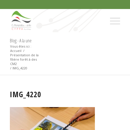
Blog - A la une
Vous êtes ici :
Accueil
/
Présentation de la
filière forêt à des
CM2
/
IMG_4220
IMG_4220