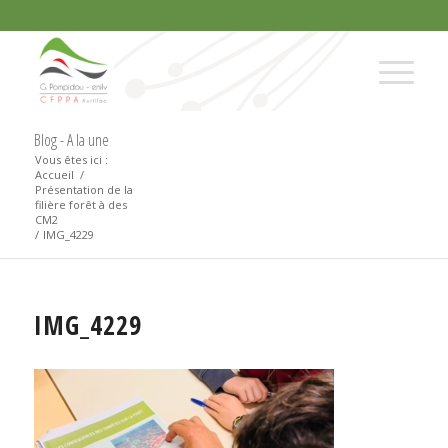
Blog - A la une
Vous êtes ici :
Accueil
/
Présentation de la
filière forêt à des
CM2
/
IMG_4229
IMG_4229