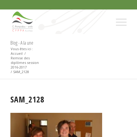
Blog - A la une
Vous êtes ici :
Accueil
/
Remise des
diplômes session
2016-2017
/
SAM_2128
SAM_2128