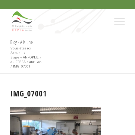
Blog - A la une
Vous êtes ici :
Accueil
/
Stage « ANFOPEIL »
au CFPPA d’aurillac.
/
IMG_07001
IMG_07001