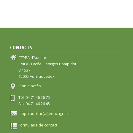
CONTACTS
CFPPA d’Aurillac
ENILV - Lycée Georges Pompidou
BP 537
15005 Aurillac cedex
Plan d'accès
Tél. 04 71 46 26 75
Fax 04 71 46 26 45
cfppa.aurillac[at]educagri.fr
Formulaire de contact