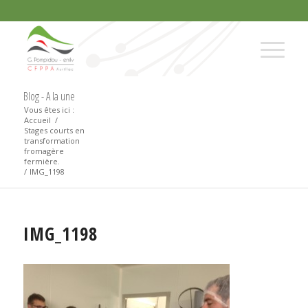
Blog - A la une
Vous êtes ici :
Accueil
/
Stages courts en
transformation
fromagère
fermière.
/
IMG_1198
IMG_1198