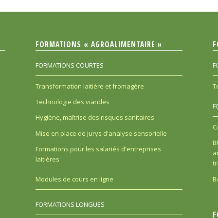
FORMATIONS « AGROALIMENTAIRE »
F
FORMATIONS COURTES
F
Transformation laitière et fromagère
T
Technologie des viandes
F
Hygiène, maîtrise des risques sanitaires
C
Mise en place de jurys d'analyse sensorielle
B
Formations pour les salariés d'entreprises
a
laitières
t
B
Modules de cours en ligne
FORMATIONS LONGUES
F