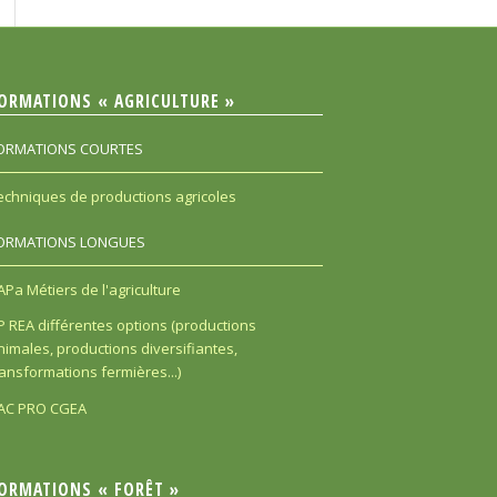
ORMATIONS « AGRICULTURE »
ORMATIONS COURTES
echniques de productions agricoles
ORMATIONS LONGUES
APa Métiers de l'agriculture
P REA différentes options (productions
nimales, productions diversifiantes,
ransformations fermières...)
AC PRO CGEA
ORMATIONS « FORÊT »