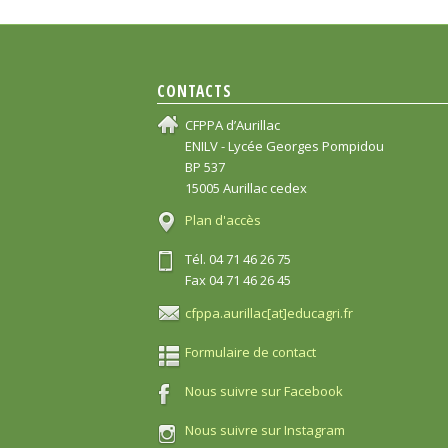
CONTACTS
CFPPA d’Aurillac
ENILV - Lycée Georges Pompidou
BP 537
15005 Aurillac cedex
Plan d'accès
Tél. 04 71 46 26 75
Fax 04 71 46 26 45
cfppa.aurillac[at]educagri.fr
Formulaire de contact
Nous suivre sur Facebook
Nous suivre sur Instagram