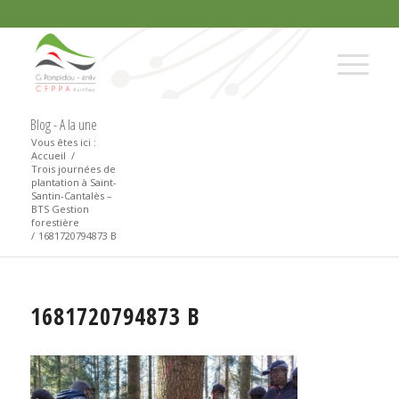
Blog - A la une
Vous êtes ici :
Accueil
/
Trois journées de
plantation à Saint-
Santin-Cantalès –
BTS Gestion
forestière
/
1681720794873 B
1681720794873 B