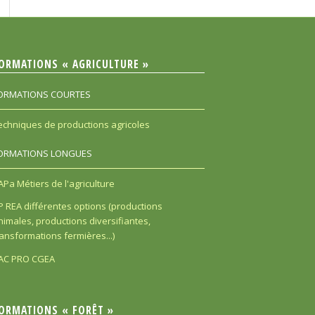
ORMATIONS « AGRICULTURE »
ORMATIONS COURTES
echniques de productions agricoles
ORMATIONS LONGUES
APa Métiers de l'agriculture
P REA différentes options (productions
nimales, productions diversifiantes,
ransformations fermières...)
AC PRO CGEA
ORMATIONS « FORÊT »