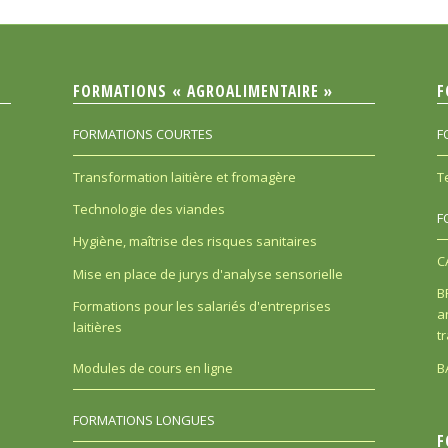
FORMATIONS « AGROALIMENTAIRE »
F
FORMATIONS COURTES
F
Transformation laitière et fromagère
T
Technologie des viandes
F
Hygiène, maîtrise des risques sanitaires
C
Mise en place de jurys d'analyse sensorielle
B
Formations pour les salariés d'entreprises
a
laitières
t
B
Modules de cours en ligne
FORMATIONS LONGUES
F