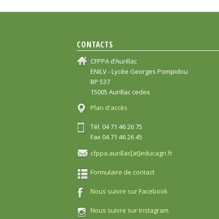
CONTACTS
CFPPA d’Aurillac
ENILV - Lycée Georges Pompidou
BP 537
15005 Aurillac cedex
Plan d'accès
Tél. 04 71 46 26 75
Fax 04 71 46 26 45
cfppa.aurillac[at]educagri.fr
Formulaire de contact
Nous suivre sur Facebook
Nous suivre sur Instagram