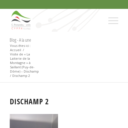
Blog - A la une
Vous êtes ici :
Accueil
/
Visite de « La
Laiterie de la
Montagne » à
Saillant (Puy-de-
Dôme) – Dischamp
/
Dischamp 2
DISCHAMP 2