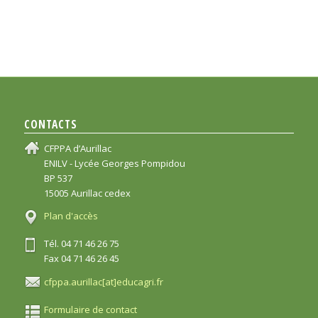
CONTACTS
CFPPA d’Aurillac
ENILV - Lycée Georges Pompidou
BP 537
15005 Aurillac cedex
Plan d'accès
Tél. 04 71 46 26 75
Fax 04 71 46 26 45
cfppa.aurillac[at]educagri.fr
Formulaire de contact