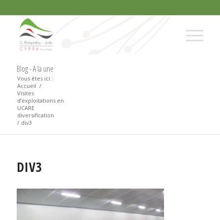
Blog - A la une
Vous êtes ici :
Accueil
/
Visites
d’exploitations en
UCARE
diversification
/
div3
DIV3