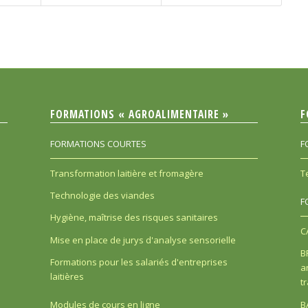
FORMATIONS « AGROALIMENTAIRE »
F
FORMATIONS COURTES
F
Transformation laitière et fromagère
T
Technologie des viandes
F
Hygiène, maîtrise des risques sanitaires
C
Mise en place de jurys d'analyse sensorielle
B
Formations pour les salariés d'entreprises
a
laitières
t
B
Modules de cours en ligne