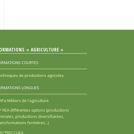
ORMATIONS « AGRICULTURE »
ORMATIONS COURTES
echniques de productions agricoles
ORMATIONS LONGUES
APa Métiers de l'agriculture
P REA différentes options (productions
nimales, productions diversifiantes,
ransformations fermières...)
AC PRO CGEA