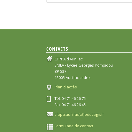
CONTACTS
CFPPA d’Aurillac
ENILV - Lycée Georges Pompidou
BP 537
15005 Aurillac cedex
Plan d'accès
Tél. 04 71 46 26 75
Fax 04 71 46 26 45
cfppa.aurillac[at]educagri.fr
Formulaire de contact