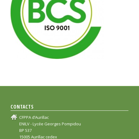
CONTACTS
CFPPA d’Aurillac
ENILV - Lycée Georges Pompidou
BP 537
15005 Aurillac cedex