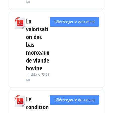
KB
La
Télécharger le document
valorisati
on des
bas
morceaux
de viande
bovine
1 fichier·s
75.61
KB
Le
Télécharger le document
condition