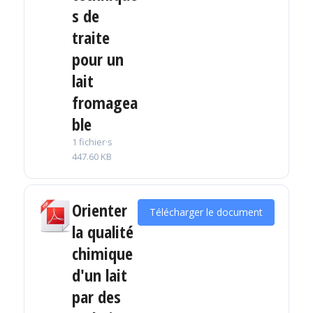
s de
traite
pour un
lait
fromagea
ble
1 fichier·s
447.60 KB
Orienter
Télécharger le document
la qualité
chimique
d'un lait
par des