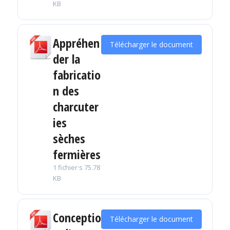
KB
Appréhen
Télécharger le document
der la
fabricatio
n des
charcuter
ies
sèches
fermières
1 fichier·s
75.78
KB
Conceptio
Télécharger le document