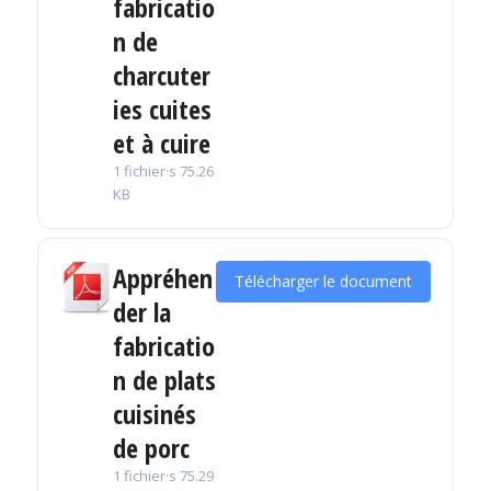
fabricatio
n de
charcuter
ies cuites
et à cuire
1 fichier·s
75.26
KB
Appréhen
Télécharger le document
der la
fabricatio
n de plats
cuisinés
de porc
1 fichier·s
75.29