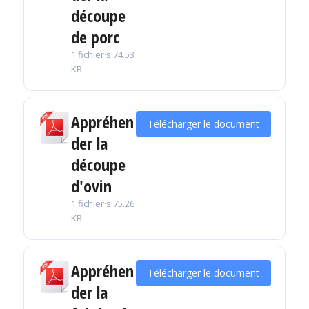
découpe
de porc
1 fichier·s
74.53
KB
Appréhen
Télécharger le document
der la
découpe
d'ovin
1 fichier·s
75.26
KB
Appréhen
Télécharger le document
der la