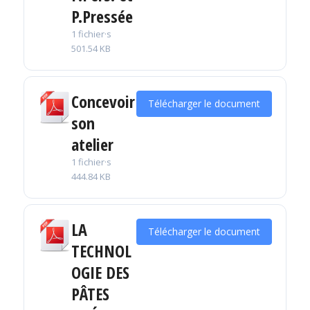
P.Pressée
1 fichier·s
501.54 KB
Concevoir
Télécharger le document
son
atelier
1 fichier·s
444.84 KB
LA
Télécharger le document
TECHNOL
OGIE DES
PÂTES