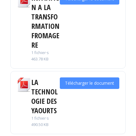
N A LA
TRANSFO
RMATION
FROMAGE
RE
1 fichier·s
463.78 KB
LA
Télécharger le document
TECHNOL
OGIE DES
YAOURTS
1 fichier·s
490.50 KB