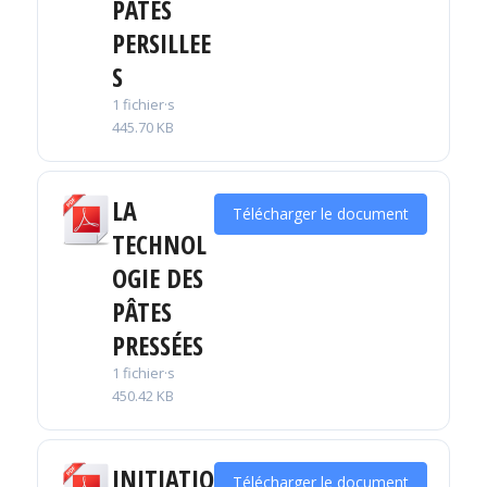
PÂTES
PERSILLEE
S
1 fichier·s
445.70 KB
LA
Télécharger le document
TECHNOL
OGIE DES
PÂTES
PRESSÉES
1 fichier·s
450.42 KB
INITIATIO
Télécharger le document