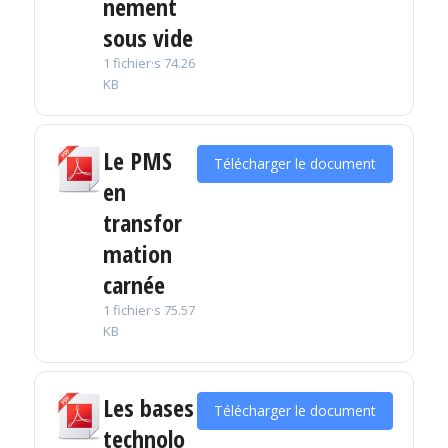
nement
sous vide
1 fichier·s
74.26
KB
Le PMS
Télécharger le document
en
transfor
mation
carnée
1 fichier·s
75.57
KB
Les bases
Télécharger le document
technolo