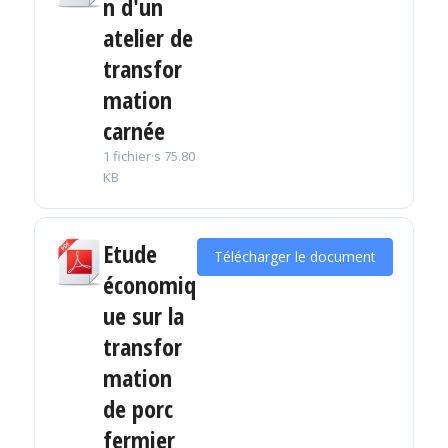
n d'un
atelier de
transfor
mation
carnée
1 fichier·s
75.80
KB
Etude
Télécharger le document
économiq
ue sur la
transfor
mation
de porc
fermier