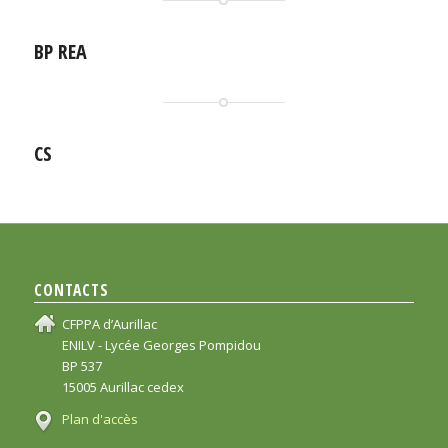
BP REA
CS
CONTACTS
CFPPA d’Aurillac
ENILV - Lycée Georges Pompidou
BP 537
15005 Aurillac cedex
Plan d'accès