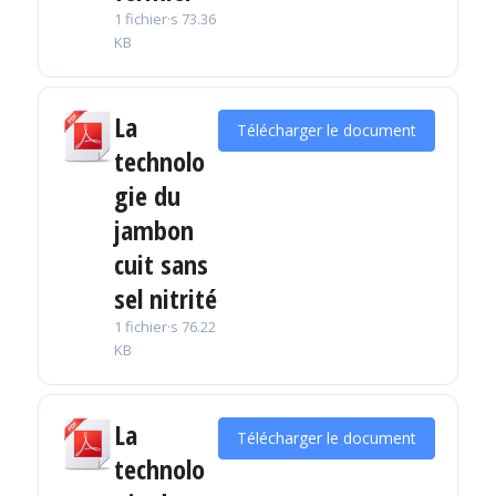
1 fichier·s
73.36
KB
La
Télécharger le document
technolo
gie du
jambon
cuit sans
sel nitrité
1 fichier·s
76.22
KB
La
Télécharger le document
technolo