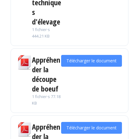
technique
s
d'élevage
1 fichier·s
444.21 KB
Appréhen
Télécharger le document
der la
découpe
de boeuf
1 fichier·s
77.18
KB
Appréhen
Télécharger le document
der la