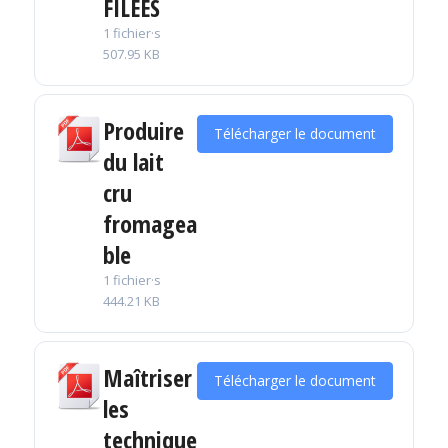
FILÉES
1 fichier·s
507.95 KB
Produire
Télécharger le document
du lait
cru
fromagea
ble
1 fichier·s
444.21 KB
Maîtriser
Télécharger le document
les
technique