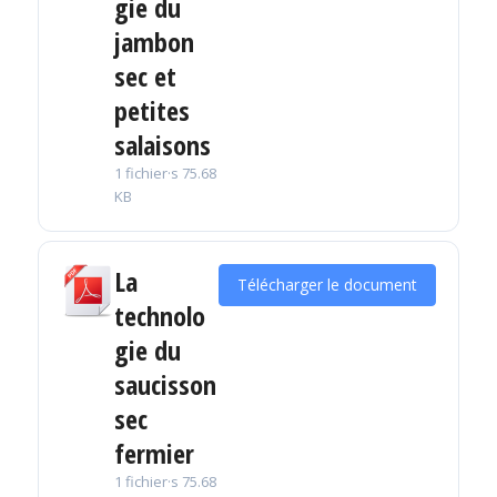
gie du
jambon
sec et
petites
salaisons
1 fichier·s
75.68
KB
La
Télécharger le document
technolo
gie du
saucisson
sec
fermier
1 fichier·s
75.68