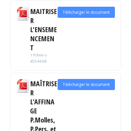
MAITRISE
Télécharger le document
R
L'ENSEME
NCEMEN
T
1 fichier·s
450.44 KB
MAÎTRISE
Télécharger le document
R
L'AFFINA
GE
P.Molles,
P.Pers. et