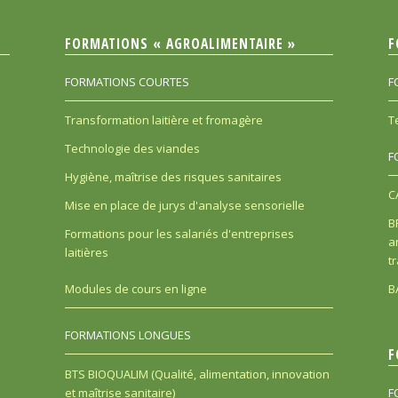
FORMATIONS « AGROALIMENTAIRE »
F
FORMATIONS COURTES
F
Transformation laitière et fromagère
T
Technologie des viandes
F
Hygiène, maîtrise des risques sanitaires
C
Mise en place de jurys d'analyse sensorielle
B
Formations pour les salariés d'entreprises
a
laitières
t
B
Modules de cours en ligne
FORMATIONS LONGUES
F
BTS BIOQUALIM (Qualité, alimentation, innovation
et maîtrise sanitaire)
F