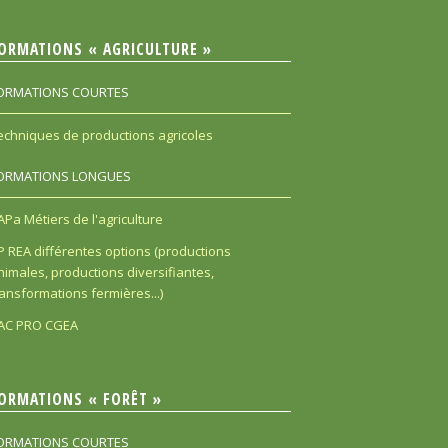
ORMATIONS « AGRICULTURE »
ORMATIONS COURTES
echniques de productions agricoles
ORMATIONS LONGUES
APa Métiers de l'agriculture
P REA différentes options (productions
nimales, productions diversifiantes,
ransformations fermières...)
AC PRO CGEA
ORMATIONS « FORÊT »
ORMATIONS COURTES