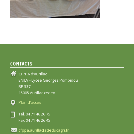
CONTACTS
CFPPA d’Aurillac
ENILV - Lycée Georges Pompidou
BP 537
15005 Aurillac cedex
Plan d'accès
Tél. 04 71 46 26 75
Fax 04 71 46 26 45
cfppa.aurillac[at]educagri.fr