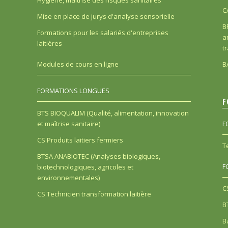
Hygiène, maîtrise des risques sanitaires
C
Mise en place de jurys d'analyse sensorielle
B
Formations pour les salariés d'entreprises
a
laitières
t
B
Modules de cours en ligne
FORMATIONS LONGUES
F
BTS BIOQUALIM (Qualité, alimentation, innovation
et maîtrise sanitaire)
F
CS Produits laitiers fermiers
T
BTSA ANABIOTEC (Analyses biologiques,
F
biotechnologiques, agricoles et
environnementales)
C
CS Technicien transformation laitière
B
B