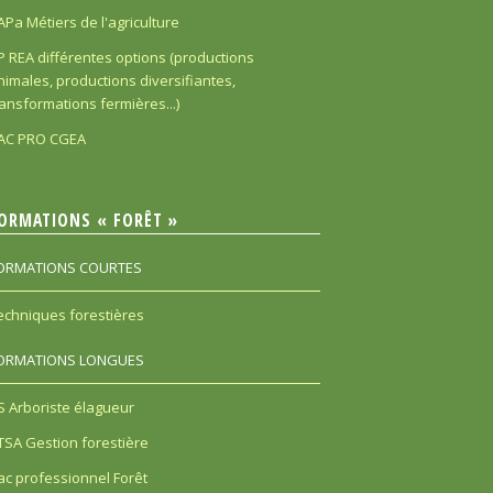
APa Métiers de l'agriculture
P REA différentes options (productions
nimales, productions diversifiantes,
ransformations fermières...)
AC PRO CGEA
ORMATIONS « FORÊT »
ORMATIONS COURTES
echniques forestières
ORMATIONS LONGUES
S Arboriste élagueur
TSA Gestion forestière
ac professionnel Forêt