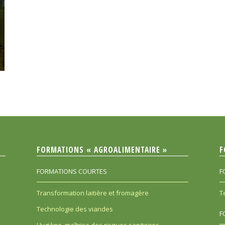
FORMATIONS « AGROALIMENTAIRE »
F
FORMATIONS COURTES
F
Transformation laitière et fromagère
T
Technologie des viandes
F