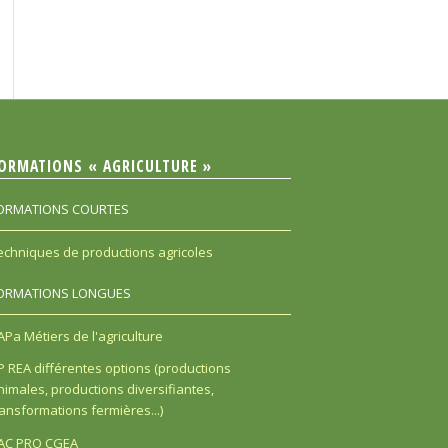
ORMATIONS « AGRICULTURE »
ORMATIONS COURTES
echniques de productions agricoles
ORMATIONS LONGUES
APa Métiers de l'agriculture
P REA différentes options (productions
nimales, productions diversifiantes,
ransformations fermières...)
AC PRO CGEA