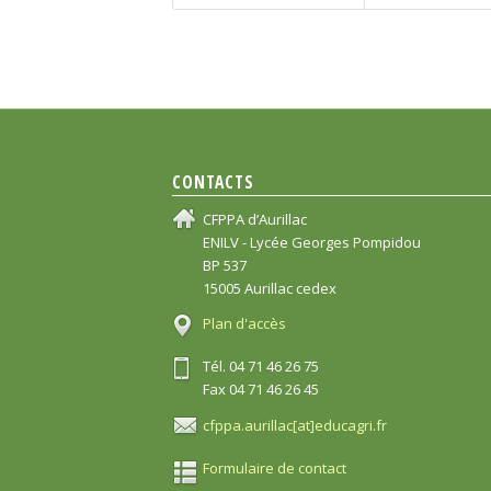
CONTACTS
CFPPA d’Aurillac
ENILV - Lycée Georges Pompidou
BP 537
15005 Aurillac cedex
Plan d'accès
Tél. 04 71 46 26 75
Fax 04 71 46 26 45
cfppa.aurillac[at]educagri.fr
Formulaire de contact