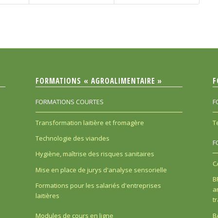
FORMATIONS « AGROALIMENTAIRE »
F
FORMATIONS COURTES
F
Transformation laitière et fromagère
T
Technologie des viandes
F
Hygiène, maîtrise des risques sanitaires
C
Mise en place de jurys d'analyse sensorielle
B
Formations pour les salariés d'entreprises
a
laitières
t
B
Modules de cours en ligne