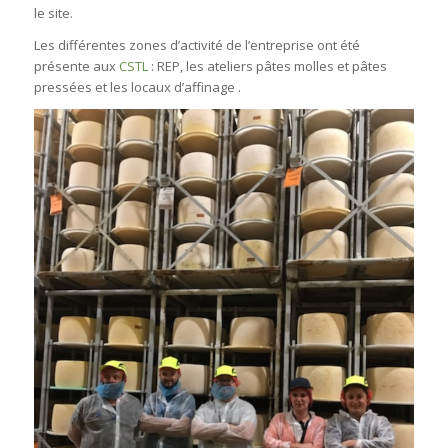
le site.
Les différentes zones d’activité de l’entreprise ont été
présente aux
CSTL
: REP, les ateliers pâtes molles et pâtes
pressées et les locaux d’affinage .