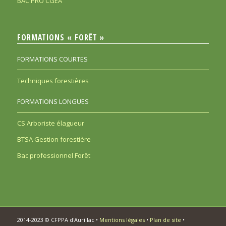
BAC PRO CGEA
FORMATIONS « FORÊT »
FORMATIONS COURTES
Techniques forestières
FORMATIONS LONGUES
CS Arboriste élagueur
BTSA Gestion forestière
Bac professionnel Forêt
2014-2023 © CFPPA d'Aurillac •
Mentions légales
•
Plan de site
•