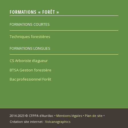
FORMATIONS « FORÊT »
FORMATIONS COURTES
Techniques forestières
FORMATIONS LONGUES
CS Arboriste élagueur
BTSA Gestion forestière
Bac professionnel Forêt
2014-2023 © CFPPA d'Aurillac •
Mentions légales
•
Plan de site
•
Création site internet :
Volcanographics