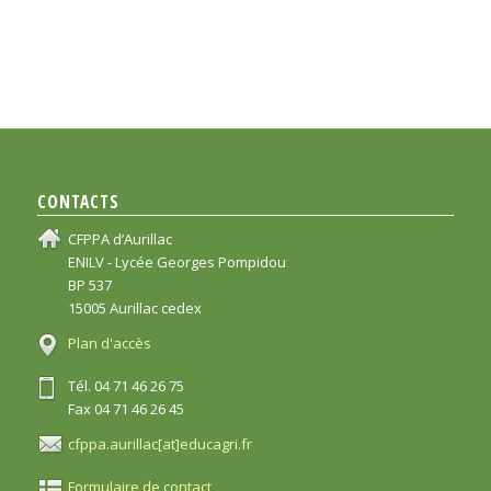
CONTACTS
CFPPA d’Aurillac
ENILV - Lycée Georges Pompidou
BP 537
15005 Aurillac cedex
Plan d'accès
Tél. 04 71 46 26 75
Fax 04 71 46 26 45
cfppa.aurillac[at]educagri.fr
Formulaire de contact