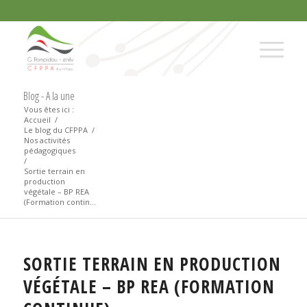
Blog - A la une
Vous êtes ici :
Accueil
/
Le blog du CFPPA
/
Nos activités
pédagogiques
/
Sortie terrain en
production
végétale – BP REA
(Formation contin...
SORTIE TERRAIN EN PRODUCTION
VÉGÉTALE – BP REA (FORMATION