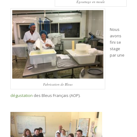
Egouttage en moule
Nous
avons
fini se
stage
par une
Fabrication de Bleus
dégustation
des Bleus Français (AOP).