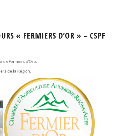
URS « FERMIERS D’OR » – CSPF
rs « Fermiers d’Or ».
iers de la Région.