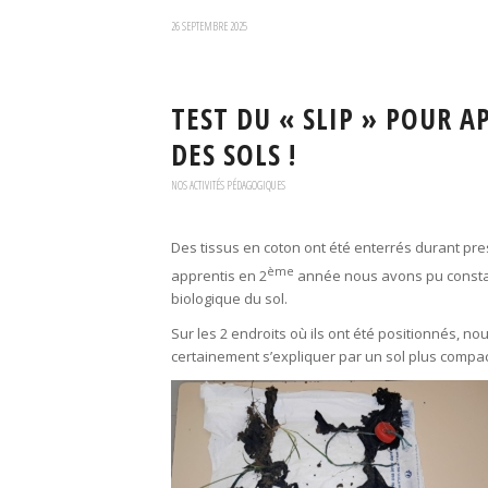
26 SEPTEMBRE 2025
TEST DU « SLIP » POUR A
DES SOLS !
NOS ACTIVITÉS PÉDAGOGIQUES
Des tissus en coton ont été enterrés durant p
ème
apprentis en 2
année nous avons pu constate
biologique du sol.
Sur les 2 endroits où ils ont été positionnés, 
certainement s’expliquer par un sol plus compac