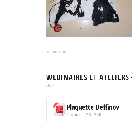
26 SEPTEMBRE 2025
WEBINAIRES ET ATELIERS
A LA UNE
Plaquette Deffinov
1 fichier·s
918.59 KB