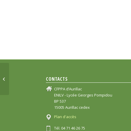
Semaine
spécifique’forêt’ –
CONTACTS
classe de seconde
professionnelle...
CFPPA d’Aurillac
ENILV - Lycée Georges Pompidou
BP 537
15005 Aurillac cedex
Plan d'accès
Tél. 04 71 46 26 75