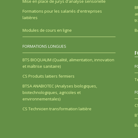
Mise en place de jurys d'analyse sensorielle
B
Formations pour les salariés d'entreprises
a
laitières
t
B
Modules de cours en ligne
FORMATIONS LONGUES
F
BTS BIOQUALIM (Qualité, alimentation, innovation
et maîtrise sanitaire)
F
CS Produits laitiers fermiers
T
BTSA ANABIOTEC (Analyses biologiques,
F
biotechnologiques, agricoles et
environnementales)
C
CS Technicien transformation laitière
B
B