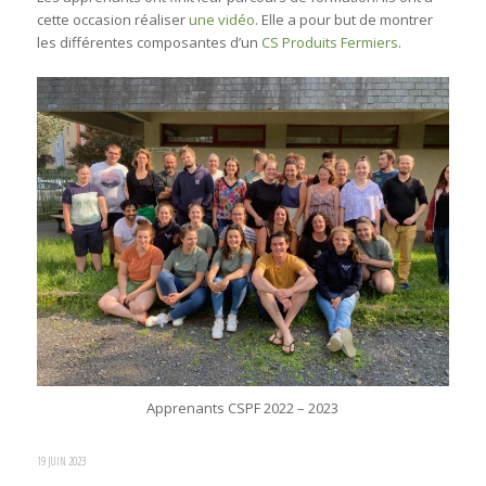
cette occasion réaliser
une vidéo
. Elle a pour but de montrer
les différentes composantes d’un
CS Produits Fermiers
.
Apprenants CSPF 2022 – 2023
19 JUIN 2023