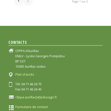
1
2
Page 1 sur 2
CONTACTS
CFPPA d’Aurillac
ENILV - Lycée Georges Pompidou
BP 537
15005 Aurillac cedex
Plan d'accès
Tél. 04 71 46 26 75
Fax 04 71 46 26 45
cfppa.aurillac[at]educagri.fr
Formulaire de contact