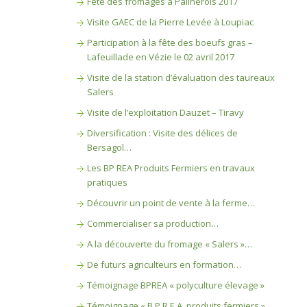
Fête des fromages à Pailherols 2017
Visite GAEC de la Pierre Levée à Loupiac
Participation à la fête des boeufs gras –
Lafeuillade en Vézie le 02 avril 2017
Visite de la station d’évaluation des taureaux
Salers
Visite de l’exploitation Dauzet – Tiravy
Diversification : Visite des délices de
Bersagol…
Les BP REA Produits Fermiers en travaux
pratiques
Découvrir un point de vente à la ferme…
Commercialiser sa production…
A la découverte du fromage « Salers »…
De futurs agriculteurs en formation…
Témoignage BPREA « polyculture élevage »
Témoignage « B.P.R.E.A. produits fermiers »